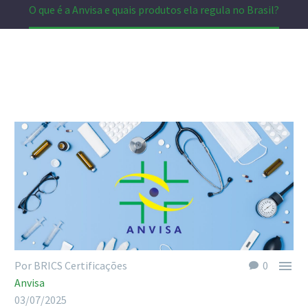
O que é a Anvisa e quais produtos ela regula no Brasil?

Por BRICS Certificações
0
Anvisa
03/07/2025