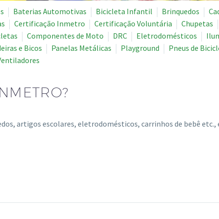
es
Baterias Automotivas
Bicicleta Infantil
Brinquedos
Ca
as
Certificação Inmetro
Certificação Voluntária
Chupetas
letas
Componentes de Moto
DRC
Eletrodomésticos
Ilu
iras e Bicos
Panelas Metálicas
Playground
Pneus de Bicic
Ventiladores
INMETRO?
, artigos escolares, eletrodomésticos, carrinhos de bebê etc., 