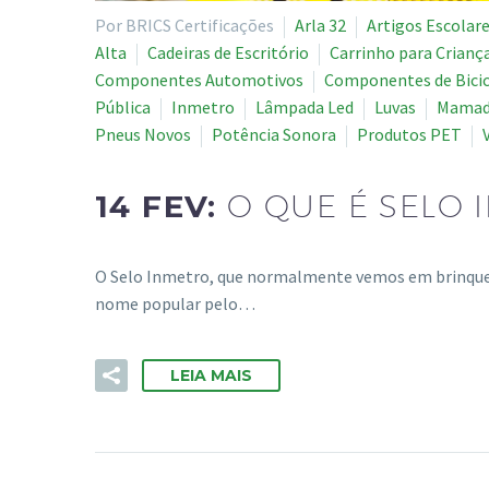
Por BRICS Certificações
Arla 32
Artigos Escolar
Alta
Cadeiras de Escritório
Carrinho para Crianç
Componentes Automotivos
Componentes de Bicic
Pública
Inmetro
Lâmpada Led
Luvas
Mamade
Pneus Novos
Potência Sonora
Produtos PET
14 FEV:
O QUE É SELO 
O Selo Inmetro, que normalmente vemos em brinquedos
nome popular pelo…
LEIA MAIS