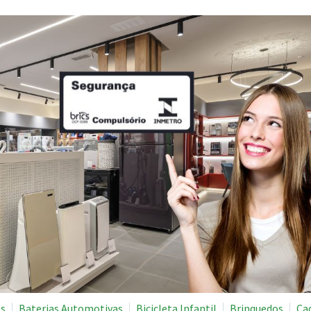
es
Baterias Automotivas
Bicicleta Infantil
Brinquedos
Ca