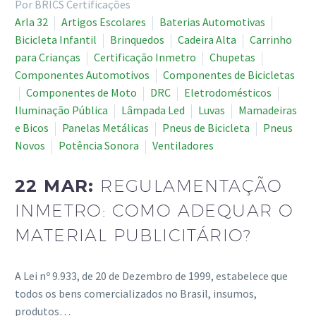
Por BRICS Certificações
Arla 32
Artigos Escolares
Baterias Automotivas
Bicicleta Infantil
Brinquedos
Cadeira Alta
Carrinho
para Crianças
Certificação Inmetro
Chupetas
Componentes Automotivos
Componentes de Bicicletas
Componentes de Moto
DRC
Eletrodomésticos
Iluminação Pública
Lâmpada Led
Luvas
Mamadeiras
e Bicos
Panelas Metálicas
Pneus de Bicicleta
Pneus
Novos
Potência Sonora
Ventiladores
22 MAR:
REGULAMENTAÇÃO
INMETRO: COMO ADEQUAR O
MATERIAL PUBLICITÁRIO?
A Lei nº 9.933, de 20 de Dezembro de 1999, estabelece que
todos os bens comercializados no Brasil, insumos,
produtos…