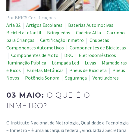
Por BRICS Certificações
Arla 32
Artigos Escolares
Baterias Automotivas
Bicicleta Infantil
Brinquedos
Cadeira Alta
Carrinho
para Crianças
Certificação Inmetro
Chupetas
Componentes Automotivos
Componentes de Bicicletas
Componentes de Moto
DRC
Eletrodomésticos
Iluminação Pública
Lâmpada Led
Luvas
Mamadeiras
e Bicos
Panelas Metálicas
Pneus de Bicicleta
Pneus
Novos
Potência Sonora
Segurança
Ventiladores
03 MAIO:
O QUE É O
INMETRO?
O Instituto Nacional de Metrologia, Qualidade e Tecnologia
– Inmetro – é uma autarquia federal, vinculada à Secretaria