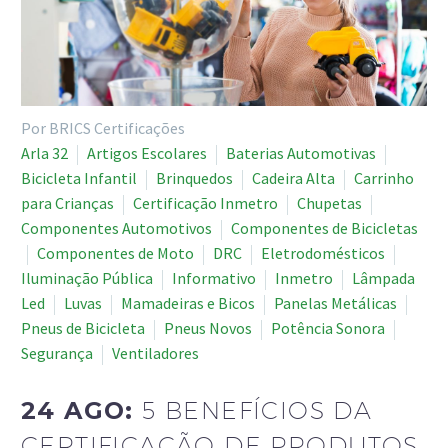
Por BRICS Certificações
Arla 32
Artigos Escolares
Baterias Automotivas
Bicicleta Infantil
Brinquedos
Cadeira Alta
Carrinho
para Crianças
Certificação Inmetro
Chupetas
Componentes Automotivos
Componentes de Bicicletas
Componentes de Moto
DRC
Eletrodomésticos
Iluminação Pública
Informativo
Inmetro
Lâmpada
Led
Luvas
Mamadeiras e Bicos
Panelas Metálicas
Pneus de Bicicleta
Pneus Novos
Potência Sonora
Segurança
Ventiladores
24 AGO:
5 BENEFÍCIOS DA
CERTIFICAÇÃO DE PRODUTOS