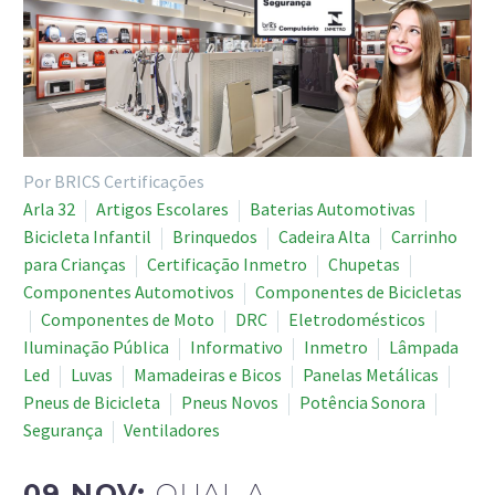
Por BRICS Certificações
Arla 32
Artigos Escolares
Baterias Automotivas
Bicicleta Infantil
Brinquedos
Cadeira Alta
Carrinho
para Crianças
Certificação Inmetro
Chupetas
Componentes Automotivos
Componentes de Bicicletas
Componentes de Moto
DRC
Eletrodomésticos
Iluminação Pública
Informativo
Inmetro
Lâmpada
Led
Luvas
Mamadeiras e Bicos
Panelas Metálicas
Pneus de Bicicleta
Pneus Novos
Potência Sonora
Segurança
Ventiladores
09 NOV:
QUAL A