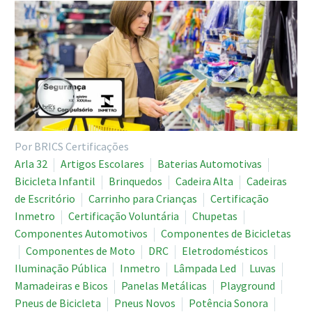
Por BRICS Certificações
Arla 32
Artigos Escolares
Baterias Automotivas
Bicicleta Infantil
Brinquedos
Cadeira Alta
Cadeiras
de Escritório
Carrinho para Crianças
Certificação
Inmetro
Certificação Voluntária
Chupetas
Componentes Automotivos
Componentes de Bicicletas
Componentes de Moto
DRC
Eletrodomésticos
Iluminação Pública
Inmetro
Lâmpada Led
Luvas
Mamadeiras e Bicos
Panelas Metálicas
Playground
Pneus de Bicicleta
Pneus Novos
Potência Sonora