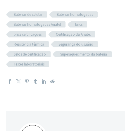
Baterias de celular
Baterias homologadas
Baterias homologadas Anatel
brics
brics certificações
Certificação da Anatel
Resistência térmica
Segurança do usuário
Selos de certificação
Superaquecimento da bateria
Testes laboratoriais