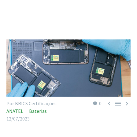



Por BRICS Certificações
0
ANATEL
Baterias
12/07/2023