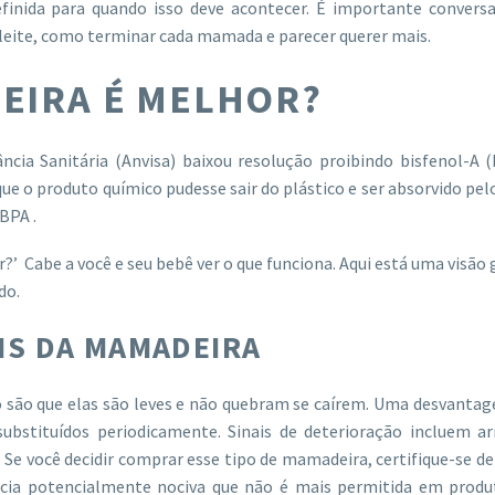
finida para quando isso deve acontecer. É importante convers
is leite, como terminar cada mamada e parecer querer mais.
EIRA É MELHOR?
ância Sanitária (Anvisa) baixou resolução proibindo bisfenol-A
e o produto químico pudesse sair do plástico e ser absorvido pel
BPA .
’ Cabe a você e seu bebê ver o que funciona. Aqui está uma visão 
do.
IS DA MAMADEIRA
 são que elas são leves e não quebram se caírem. Uma desvantag
bstituídos periodicamente. Sinais de deterioração incluem ar
Se você decidir comprar esse tipo de mamadeira, certifique-se de
ia potencialmente nociva que não é mais permitida em produ