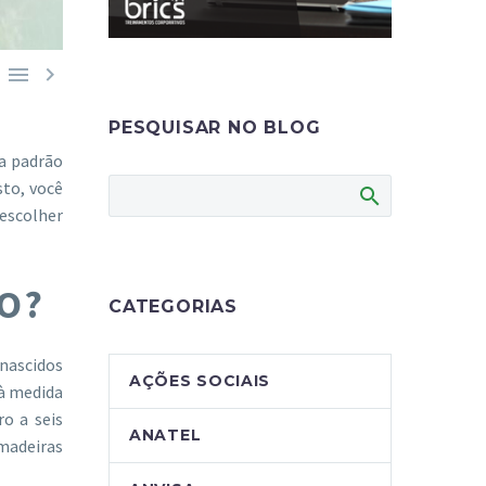


PESQUISAR NO BLOG
a padrão
sto, você
 escolher
O?
CATEGORIAS
nascidos
AÇÕES SOCIAIS
à medida
o a seis
ANATEL
madeiras