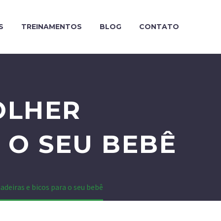
S
TREINAMENTOS
BLOG
CONTATO
OLHER
 O SEU BEBÊ
deiras e bicos para o seu bebê