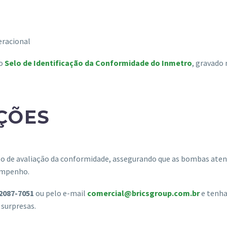
eracional
 o
Selo de Identificação da Conformidade do Inmetro
, gravado 
AÇÕES
so de avaliação da conformidade, assegurando que as bombas ate
sempenho.
 2087-7051
ou pelo e-mail
comercial@bricsgroup.com.br
e tenh
 surpresas.