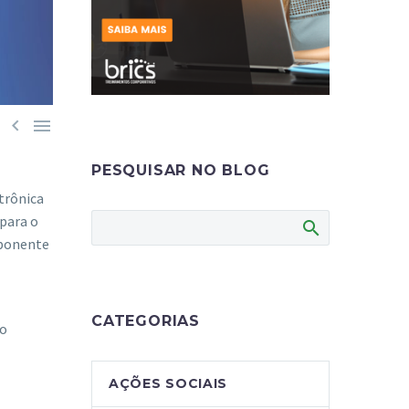


PESQUISAR NO BLOG
trônica
para o
mponente
CATEGORIAS
no
AÇÕES SOCIAIS