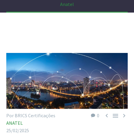
Anatel



Por BRICS Certificações
0
ANATEL
25/02/2025