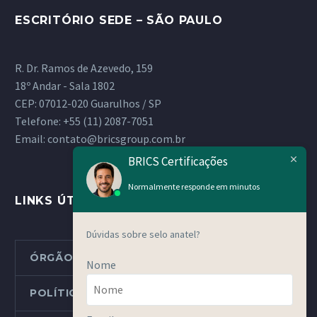
ESCRITÓRIO SEDE – SÃO PAULO
R. Dr. Ramos de Azevedo, 159
18º Andar - Sala 1802
CEP: 07012-020 Guarulhos / SP
Telefone:
+55 (11) 2087-7051
Email:
contato@bricsgroup.com.br
BRICS Certificações
Normalmente responde em minutos
LINKS ÚTEIS
Dúvidas sobre selo anatel?
ÓRGÃOS METROLÓGICOS ESTADUAIS
Nome
POLÍTICAS E PROCEDIMENTOS