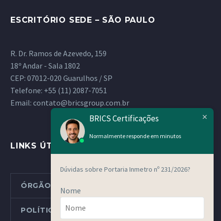
ESCRITÓRIO SEDE – SÃO PAULO
R. Dr. Ramos de Azevedo, 159
18º Andar - Sala 1802
CEP: 07012-020 Guarulhos / SP
Telefone:
+55 (11) 2087-7051
Email:
contato@bricsgroup.com.br
BRICS Certificações
Normalmente responde em minutos
LINKS ÚTEIS
Dúvidas sobre Portaria Inmetro nº 231/2026?
ÓRGÃOS METROLÓGICOS ESTADUAIS
Nome
POLÍTICAS E PROCEDIMENTOS