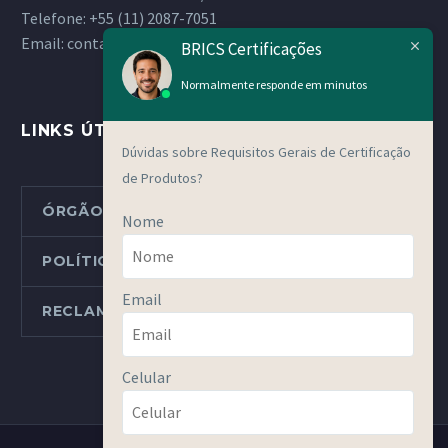
Telefone:
+55 (11) 2087-7051
Email:
contato@bricsgroup.com.br
BRICS Certificações
Normalmente responde em minutos
LINKS ÚTEIS
Dúvidas sobre Requisitos Gerais de Certificação
de Produtos?
ÓRGÃOS METROLÓGICOS ESTADUAIS
Nome
POLÍTICAS E PROCEDIMENTOS
Email
RECLAMAÇÕES OU DENÚNCIAS
Celular