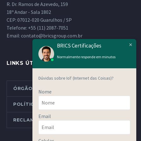
R. Dr. Ramos de Azevedo, 159
18º Andar - Sala 1802
CEP: 07012-020 Guarulhos / SP
Telefone:
+55 (11) 2087-7051
Email:
contato@bricsgroup.com.br
BRICS Certificações
Normalmente responde em minutos
LINKS ÚTEIS
Dúvidas sobre IoT (Internet das Coisas)?
ÓRGÃOS METROLÓGICOS ESTADUAIS
Nome
POLÍTICAS E PROCEDIMENTOS
Email
RECLAMAÇÕES OU DENÚNCIAS
Celular