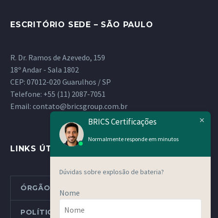
ESCRITÓRIO SEDE – SÃO PAULO
R. Dr. Ramos de Azevedo, 159
18º Andar - Sala 1802
CEP: 07012-020 Guarulhos / SP
Telefone:
+55 (11) 2087-7051
Email:
contato@bricsgroup.com.br
BRICS Certificações
Normalmente responde em minutos
LINKS ÚTEIS
Dúvidas sobre explosão de bateria?
ÓRGÃOS METROLÓGICOS ESTADUAIS
Nome
POLÍTICAS E PROCEDIMENTOS