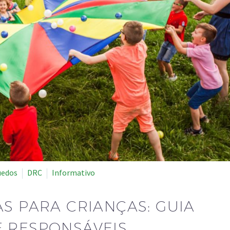
uedos
DRC
Informativo
AS PARA CRIANÇAS: GUIA
E RESPONSÁVEIS